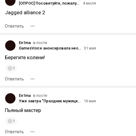
[ОПРОС] Посоветуйте, пожалуйста, ОДНУ игру
4 июля
Jagged alliance 2
Ответить
En1ma
в посте
GamesVoice анонсировала неофициальный дубляж на русском языке для Cyberpunk 2077: Phantom Liberty
31 мая
Берегите колени!
1
Ответить
En1ma
в посте
Уже завтра "Праздник мужицкого кино!" Что будем смотреть?
16 мая
Пьяный мастер
1
Ответить