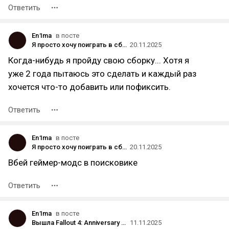
Ответить
En1ma
в посте
Я просто хочу поиграть в сборку скайрима, однако есть маленькое
20.11.2025
Когда-нибудь я пройду свою сборку... Хотя я
уже 2 года пытаюсь это сделать и каждый раз
хочется что-то добавить или пофиксить.
Ответить
En1ma
в посте
Я просто хочу поиграть в сборку скайрима, однако есть маленькое
20.11.2025
Вбей геймер-модс в поисковике
Ответить
En1ma
в посте
Вышла Fallout 4: Anniversary Edition — со всеми дополнениями и контентом из Creation Club
11.11.2025