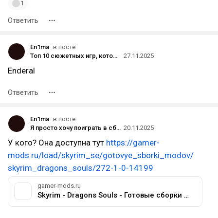
1
Ответить
En1ma
в посте
Топ 10 сюжетных игр, которые дают повод задуматься о жизни
27.11.2025
Enderal
Ответить
En1ma
в посте
Я просто хочу поиграть в сборку скайрима, однако есть маленькое
20.11.2025
У кого? Она доступна тут
https://gamer-
mods.ru/load/skyrim_se/gotovye_sborki_modov/
skyrim_dragons_souls/272-1-0-14199
gamer-mods.ru
Skyrim - Dragons Souls - Готовые сборки модов - TES V: Skyrim SE-AE - Моды на русском для Skyrim, Fallout, Starfield и других игр - Gamer-mods