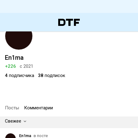
En1ma
+226
с 2021
4
подписчика
38
подписок
Посты
Комментарии
Свежее
En1ma
в посте