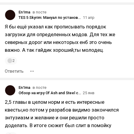
En1ma
в посте
TES 5 Skyrim: Мануал по установке модов для чайников. Часть 2.1: Сортировка\Рентген
11 апр
Я бы ещё указал как прописывать порядок
загрузки для определенных модов. Для тех же
северных дорог или некоторых енб это очень
важно. А так гайдик хороший,ты молодец.
2
Ответить
En1ma
в посте
Обзор на игру Of Ash and Steel спустя 90 часов
25 янв
2,5 главы в целом норм и есть интересные
квесты,но потом у разрабов видимо закончился
энтузиазм и желание и они решили просто
доделать. В итоге сюжет был слит в помойку