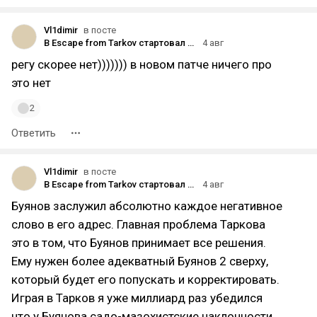
Vl1dimir
в посте
В Escape from Tarkov стартовал первый сезон — с механикой модификаторов и специальным персонажем
4 авг
регу скорее нет))))))) в новом патче ничего про
это нет
2
Ответить
Vl1dimir
в посте
В Escape from Tarkov стартовал первый сезон — с механикой модификаторов и специальным персонажем
4 авг
Буянов заслужил абсолютно каждое негативное
слово в его адрес. Главная проблема Таркова
это в том, что Буянов принимает все решения.
Ему нужен более адекватный Буянов 2 сверху,
который будет его попускать и корректировать.
Играя в Тарков я уже миллиард раз убедился
что у Буянова садо-мазохистские наклонности...