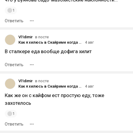
1
Ответить
Vl1dimir
в посте
Как я хилюсь в Скайриме когда закончились зелья
4 авг
В сталкере еда вообще дофига хилит
Ответить
Vl1dimir
в посте
Как я хилюсь в Скайриме когда закончились зелья
4 авг
Как же он с кайфом ест простую еду, тоже
захотелось
1
Ответить