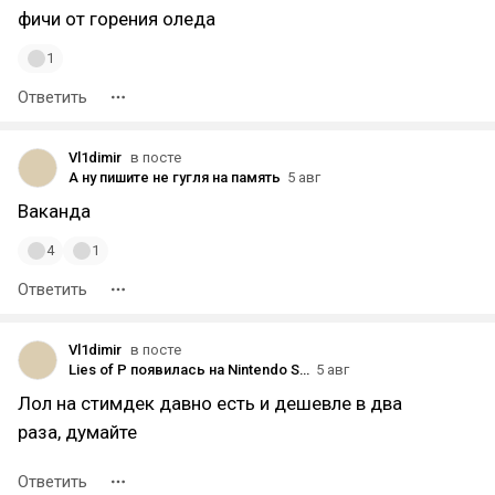
фичи от горения оледа
1
Ответить
Vl1dimir
в посте
А ну пишите не гугля на память
5 авг
Ваканда
4
1
Ответить
Vl1dimir
в посте
Lies of P появилась на Nintendo Switch 2 в полном издании
5 авг
Лол на стимдек давно есть и дешевле в два
раза, думайте
Ответить