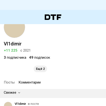
Vl1dimir
+11 225
с 2021
3
подписчика
49
подписок
Ещё 2
Посты
Комментарии
Свежее
Vl1dimir
в посте