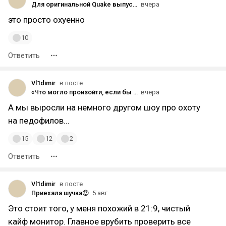
Для оригинальной Quake выпустили дополнение в честь 30-летия игры
вчера
это просто охуенно
10
Ответить
Vl1dimir
в посте
«Что могло произойти, если бы меня там не было?»: трейлер «Прайм-тайма» — фильма с Робертом Паттинсоном о ведущем телешоу про охоту на педофилов
вчера
А мы выросли на немного другом шоу про охоту
на педофилов...
15
12
2
Ответить
Vl1dimir
в посте
Приехала шучка😍
5 авг
Это стоит того, у меня похожий в 21:9, чистый
кайф монитор. Главное врубить проверить все