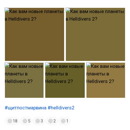
#щитпостмарвина
#helldivers2
18
5
3
2
1