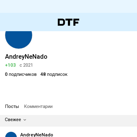
AndreyNeNado
+103
с 2021
0
подписчиков
48
подписок
Посты
Комментарии
Свежее
AndreyNeNado