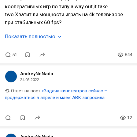
кооперативных игр по типу a way out,it take
two.Хватит ли мощности играть на 4k телевизоре
при стабильных 60 fps?
Показать полностью
51
644
AndreyNeNado
24.03.2022
Ответ на пост
«Задача кинотеатров сейчас –
продержаться в апреле и мае»: АВК запросила
господдержку в размере 4,2 миллиарда рублей
12
AndreyNeNado