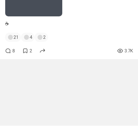
☕
21
4
2
8
2
3.7K