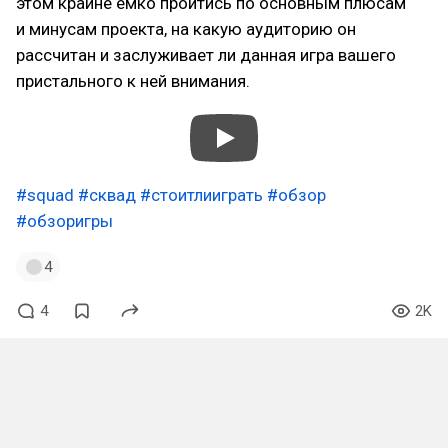
этом крайне емко пройтись по основным плюсам
и минусам проекта, на какую аудиторию он
рассчитан и заслуживает ли данная игра вашего
пристального к ней внимания.
#squad
#сквад
#стоитлииграть
#обзор
#обзоригры
4
4
2K