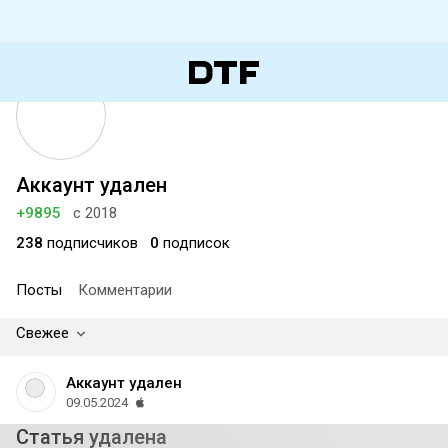
Аккаунт удален
+9895
с 2018
238
подписчиков
0
подписок
Посты
Комментарии
Свежее
Аккаунт удален
09.05.2024
Статья удалена