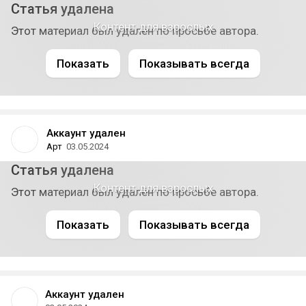
Статья удалена
Контент для взрослых
Этот материал был удалён по просьбе автора.
Показать
Показывать всегда
Аккаунт удален
Арт
03.05.2024
Статья удалена
Контент для взрослых
Этот материал был удалён по просьбе автора.
Показать
Показывать всегда
Аккаунт удален