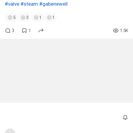
#valve
#steam
#gabenewell
5
3
1
1
3
1
1.5K