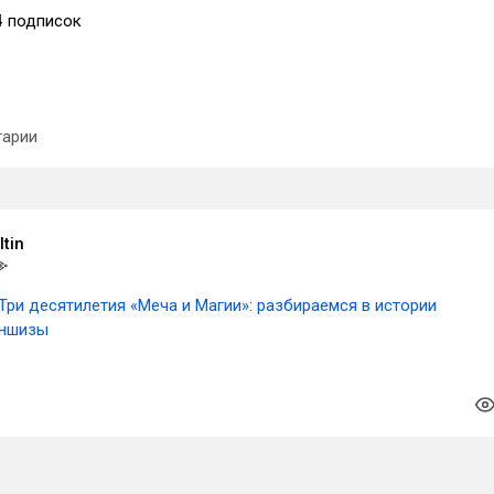
4
подписок
арии
tin
Три десятилетия «Меча и Магии»: разбираемся в истории
аншизы