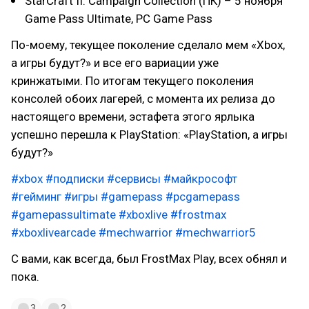
StarCraft II: Campaign Collection (ПК) – 5 ноября
Game Pass Ultimate, PC Game Pass
По-моему, текущее поколение сделало мем «Xbox,
а игры будут?» и все его вариации уже
кринжатыми. По итогам текущего поколения
консолей обоих лагерей, с момента их релиза до
настоящего времени, эстафета этого ярлыка
успешно перешла к PlayStation: «PlayStation, а игры
будут?»
#xbox
#подписки
#сервисы
#майкрософт
#гейминг
#игры
#gamepass
#pcgamepass
#gamepassultimate
#xboxlive
#frostmax
#xboxlivearcade
#mechwarrior
#mechwarrior5
С вами, как всегда, был FrostMax Play, всех обнял и
пока.
3
2