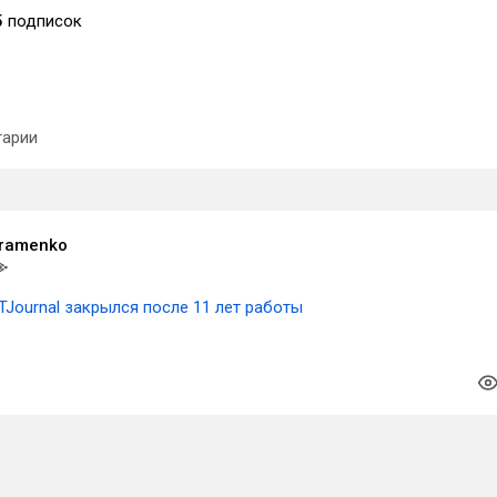
5
подписок
арии
vramenko
TJournal закрылся после 11 лет работы