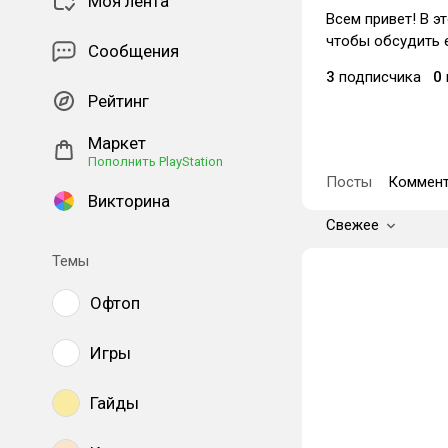
Моя лента
Всем привет! В э
чтобы обсудить е
Сообщения
3
подписчика
0
Рейтинг
Маркет
Пополнить PlayStation
Посты
Коммент
Викторина
Свежее
Темы
Офтоп
Игры
Гайды