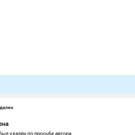
удален
ена
был удалён по просьбе автора.