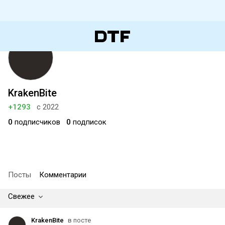
KrakenBite
+1293
с 2022
0
подписчиков
0
подписок
Посты
Комментарии
Свежее
KrakenBite
в посте