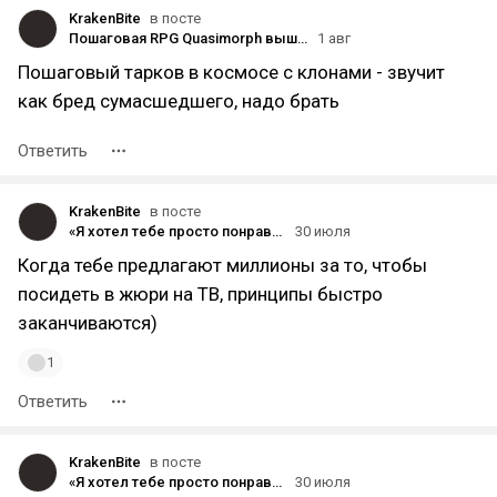
KrakenBite
в посте
Пошаговая RPG Quasimorph вышла из раннего доступа
1 авг
Пошаговый тарков в космосе с клонами - звучит
как бред сумасшедшего, надо брать
Ответить
KrakenBite
в посте
«Я хотел тебе просто понравиться»: первый тизер-трейлер байопика про рэпера Басту
30 июля
Когда тебе предлагают миллионы за то, чтобы
посидеть в жюри на ТВ, принципы быстро
заканчиваются)
1
Ответить
KrakenBite
в посте
«Я хотел тебе просто понравиться»: первый тизер-трейлер байопика про рэпера Басту
30 июля