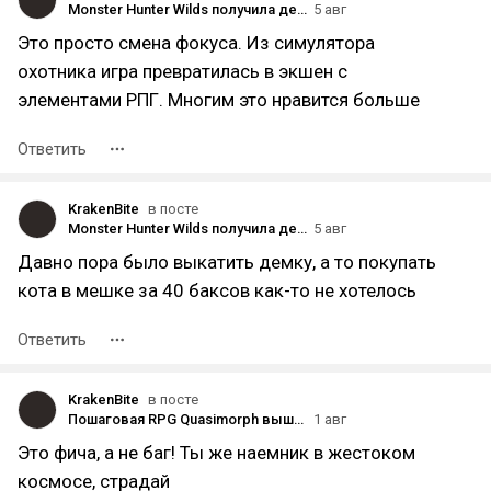
Monster Hunter Wilds получила демоверсию пролога
5 авг
Это просто смена фокуса. Из симулятора
охотника игра превратилась в экшен с
элементами РПГ. Многим это нравится больше
Ответить
KrakenBite
в посте
Monster Hunter Wilds получила демоверсию пролога
5 авг
Давно пора было выкатить демку, а то покупать
кота в мешке за 40 баксов как-то не хотелось
Ответить
KrakenBite
в посте
Пошаговая RPG Quasimorph вышла из раннего доступа
1 авг
Это фича, а не баг! Ты же наемник в жестоком
космосе, страдай