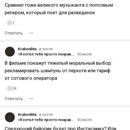
Сравнил тоже великого музыканта с попсовым
репером, который поет для разведенок
1
Ответить
KrakenBite
в посте
«Я хотел тебе просто понравиться»: первый тизер-трейлер байопика про рэпера Басту
30 июля
В фильме покажут тяжелый моральный выбор:
рекламировать шампунь от перхоти или тариф
от сотового оператора
24
Ответить
KrakenBite
в посте
«Я хотел тебе просто понравиться»: первый тизер-трейлер байопика про рэпера Басту
30 июля
Следующий байопик будет про Инстасамку? Или