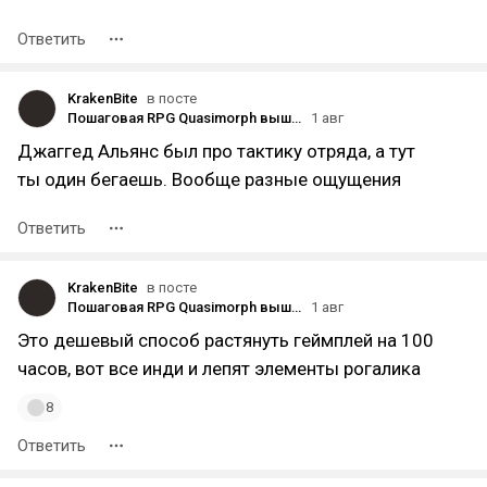
Ответить
KrakenBite
в посте
Пошаговая RPG Quasimorph вышла из раннего доступа
1 авг
Джаггед Альянс был про тактику отряда, а тут
ты один бегаешь. Вообще разные ощущения
Ответить
KrakenBite
в посте
Пошаговая RPG Quasimorph вышла из раннего доступа
1 авг
Это дешевый способ растянуть геймплей на 100
часов, вот все инди и лепят элементы рогалика
8
Ответить