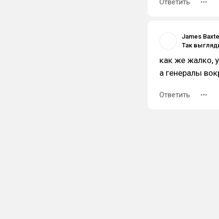
Ответить
James Baxte
как же жалко, 
а генералы вок
Ответить