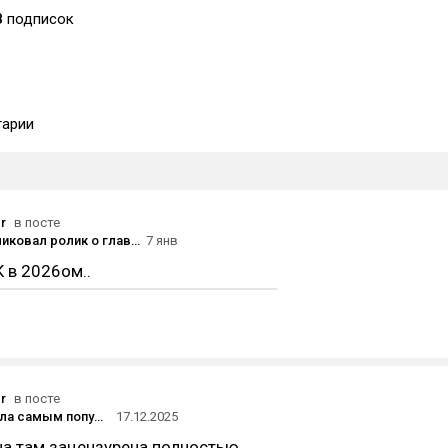
8
подписок
арии
r
в посте
Netflix опубликовал ролик о главных релизах 2026 года — его героиня перемещается между вселенными сериалов
7 янв
К в 2026ом..
r
в посте
«Анора» стала самым популярным фильмом 2025 года в онлайн-кинотеатре «Кинопоиска»
17.12.2025
на там зацензурена полностью