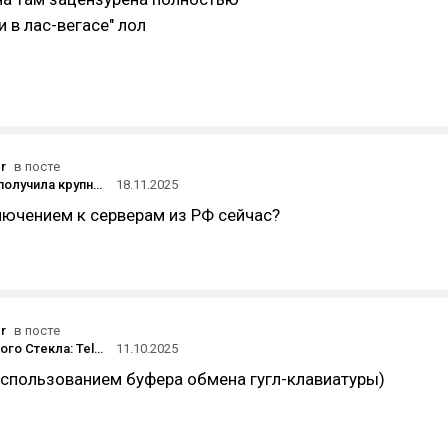
 в лас-вегасе" лол
r
в посте
Battlefield 6 получила крупный апдейт — в игру добавили «калифорнийскую» карту и режим Sabotage
18.11.2025
лючением к серверам из РФ сейчас?
r
в посте
Эпоха Жидкого Стекла: Telegram выпустил обновление, которое меняет ВСЁ!
11.10.2025
использованием буфера обмена гугл-клавиатуры)