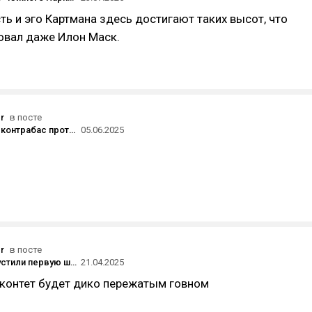
ь и эго Картмана здесь достигают таких высот, что
овал даже Илон Маск.
r
в посте
Саксофон и контрабас против темных времен. Камерные музыкальные зарисовки Vega Trails
05.06.2025
r
в посте
В Китае запустили первую широкополосную сеть со скоростью загрузки 10 Гбит/с
21.04.2025
 контет будет дико пережатым говном