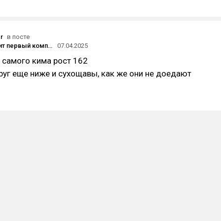
r
в посте
Так выглядит первый компьютерный клуб в Северной Корее
07.04.2025
у самого кима рост 162
руг еще ниже и сухощавы, как же они не доедают