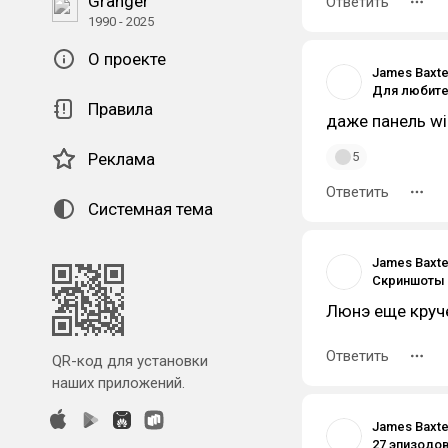
Granger
Ответить
1990 - 2025
О проекте
James Baxte
Правила
даже панель wi
Реклама
5
Ответить
Системная тема
James Baxte
Люнэ еще круч
Ответить
QR-код для установки
наших приложений.
James Baxte