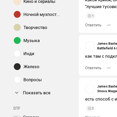
Кино и сериалы
"лучшие тусовки
Ночной музпостинг
1
Ответить
Творчество
Музыка
James Baxte
Инди
как там с подк
Железо
Ответить
Вопросы
James Baxte
Показать все
есть способ с 
DTF
2