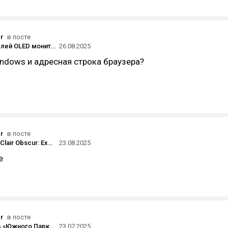
r
в посте
Для любителей OLED мониторов.
26.08.2025
ndows и адресная строка браузера?
r
в посте
Скриншоты Clair Obscur: Expedition 33 — пошаговой RPG, вдохновлённой Persona и Францией периода «Прекрасной эпохи»
23.08.2025
е
r
в посте
27 эпизодов «Южного Парка», благодаря которым мультсериал стал по-настоящему культовым
23.07.2025