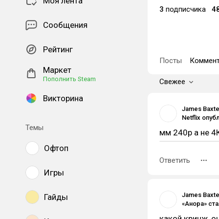
Моя лента
3
подписчика
4
Сообщения
Рейтинг
Посты
Коммент
Маркет
Пополнить Steam
Свежее
Викторина
James Baxte
Темы
мм 240p а не 4
Офтоп
Ответить
Игры
James Baxte
Гайды
какой кринж, о