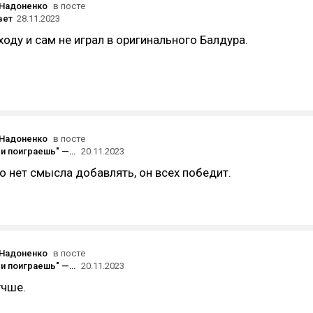
 Надоненко
в посте
вет
28.11.2023
ходу и сам не играл в оригинального Балдура.
 Надоненко
в посте
"Голосуй, или поиграешь" — The Game the Worst 2023
20.11.2023
го нет смысла добавлять, он всех победит.
 Надоненко
в посте
"Голосуй, или поиграешь" — The Game the Worst 2023
20.11.2023
учше.