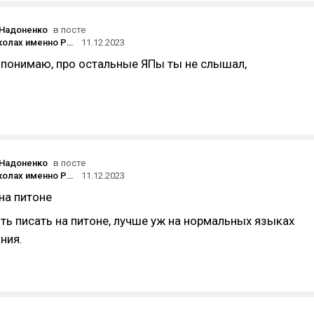
 Надоненко
в посте
Почему в школах именно Pascal?
11.12.2023
 понимаю, про остальные ЯПы ты не слышал,
 Надоненко
в посте
Почему в школах именно Pascal?
11.12.2023
 на питоне
ть писать на питоне, лучше уж на нормальных языках
ния.