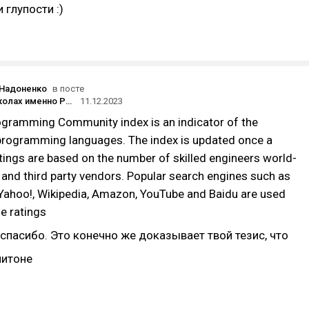
 глупости :)
 Надоненко
в посте
Почему в школах именно Pascal?
11.12.2023
gramming Community index is an indicator of the
 programming languages. The index is updated once a
tings are based on the number of skilled engineers world-
 and third party vendors. Popular search engines such as
 Yahoo!, Wikipedia, Amazon, YouTube and Baidu are used
he ratings
спасибо. Это конечно же доказывает твой тезис, что
питоне