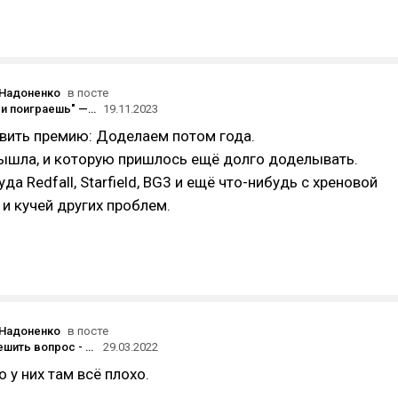
 Надоненко
в посте
"Голосуй, или поиграешь" — The Game the Worst 2023
19.11.2023
вить премию: Доделаем потом года.
вышла, и которую пришлось ещё долго доделывать.
да Redfall, Starfield, BG3 и ещё что-нибудь с хреновой
и кучей других проблем.
 Надоненко
в посте
Поручено решить вопрос - Минцифры о проблеме PlayStation в Казахстане
29.03.2022
о у них там всё плохо.