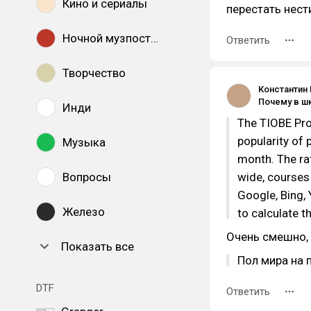
Кино и сериалы
перестать нести
Ночной музпостинг
Ответить
Творчество
Константин
Инди
The TIOBE Pro
popularity of
Музыка
month. The ra
Вопросы
wide, courses
Google, Bing,
Железо
to calculate t
Очень смешно, 
Показать все
Пол мира на 
DTF
Ответить