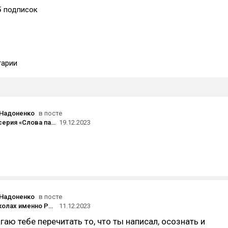
5
подписок
арии
 Надоненко
в посте
Финальная серия «Слова пацана» выйдет 21 декабря — ранее авторы заявляли о переносе
19.12.2023
 Надоненко
в посте
Почему в школах именно Pascal?
11.12.2023
гаю тебе перечитать то, что ты написал, осознать и