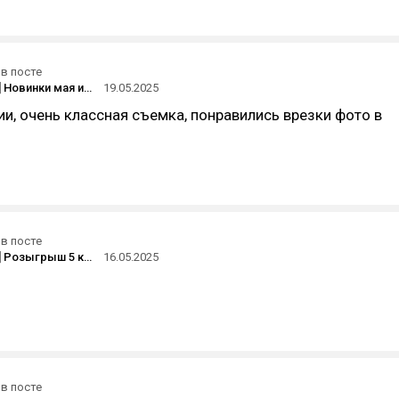
в посте
[Розыгрыш] Новинки мая или промокоды
19.05.2025
и, очень классная съемка, понравились врезки фото в
в посте
[ Завершен ] Розыгрыш 5 ключей DOOM: THE DARK AGES от Playerok
16.05.2025
в посте