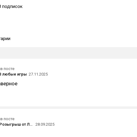
8
подписок
арии
в посте
 3 любые игры
27.11.2025
наверное
в посте
[Завершен] Розыгрыш от Люк Донат на 5000 руб!
28.09.2025