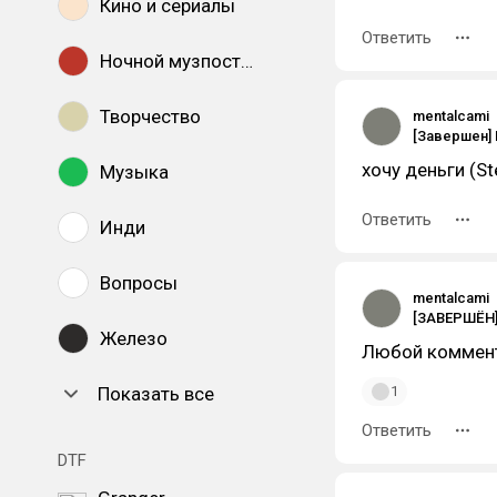
Кино и сериалы
Ответить
Ночной музпостинг
Творчество
mentalcami
хочу деньги (S
Музыка
Ответить
Инди
Вопросы
mentalcami
Железо
Любой коммен
Показать все
1
Ответить
DTF