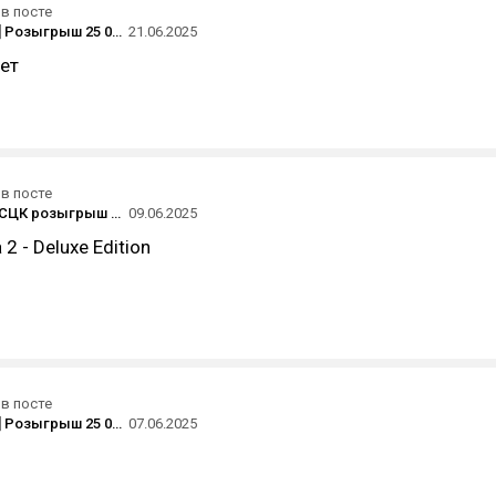
в посте
[ Завершен ] Розыгрыш 25 000 рублей на Steam-аккаунт от Playerok
21.06.2025
ет
в посте
[Завершен] СЦК розыгрыш Elden Ring Nightreign, Clair Obscur: Expedition 33, Doom: Dark Ages и других игр из списка
09.06.2025
2 - Deluxe Edition
в посте
[ Завершен ] Розыгрыш 25 000 рублей на Steam-аккаунт от Playerok
07.06.2025