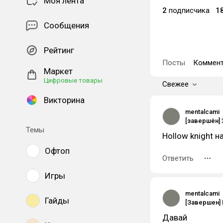
Моя лента
2
подписчика
1
Сообщения
Рейтинг
Посты
Коммент
Маркет
Цифровые товары
Свежее
Викторина
mentalcami
[завершён]
Темы
Hollow knight 
Офтоп
Ответить
Игры
mentalcami
Гайды
Давай