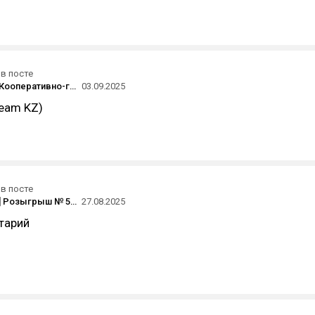
в посте
[Завершен] Кооперативно-гигачадский розыгрыш двух копий Gears Of War: Reloaded [Steam и Xbox] или двух копий Hollow Knight: Silksong или пополнения Steam кошелька на 2300-2500 рублей от СЦК Индастрис
03.09.2025
team KZ)
в посте
[ЗАВЕРШЁН] Розыгрыш № 55 - Resident Evil 4 Remake (Steam, все страны)
27.08.2025
тарий