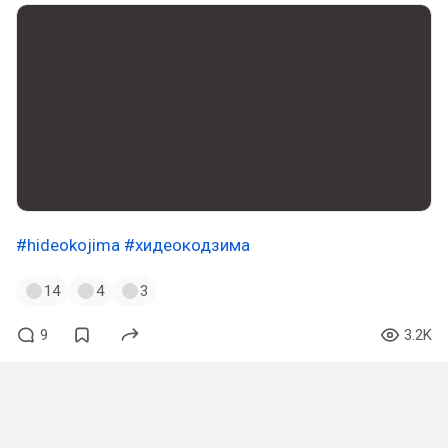
#hideokojima
#хидеокодзима
14
4
3
9
3.2K