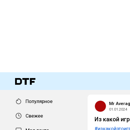
Популярное
Mr Avera
01.01.2024
Свежее
Из какой иг
#изкакойэтоиг