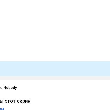
ge Nobody
ры этот скрин
ры