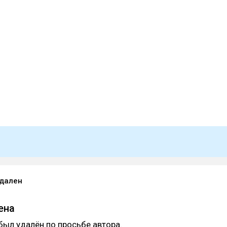
удален
ена
был удалён по просьбе автора.