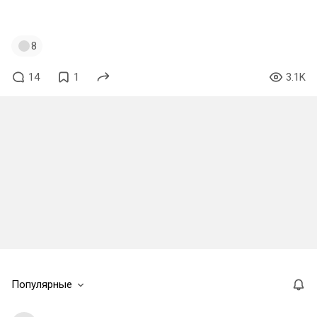
#агуша
8
14
1
3.1K
Популярные