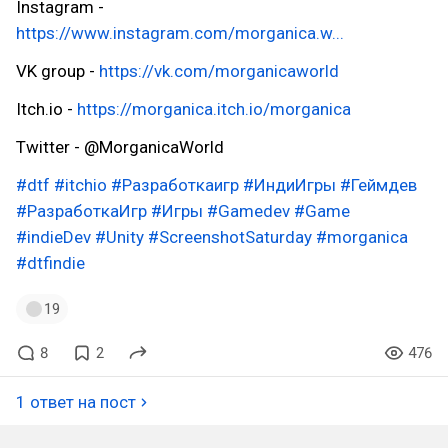
Instagram -
https://www.instagram.com/morganica.w...
VK group -
https://vk.com/morganicaworld
Itch.io -
https://morganica.itch.io/morganica
Twitter - @MorganicaWorld
#dtf
#itchio
#Разработкаигр
#ИндиИгры
#Геймдев
#РазработкаИгр
#Игры
#Gamedev
#Game
#indieDev
#Unity
#ScreenshotSaturday
#morganica
#dtfindie
19
8
2
476
1 ответ на пост