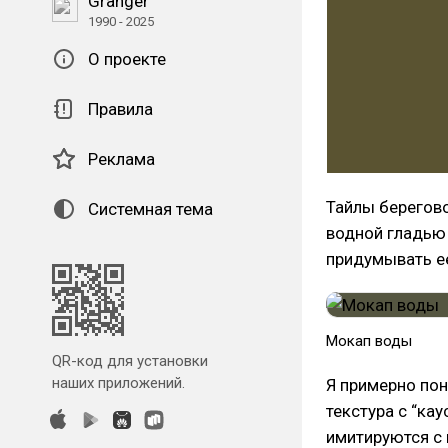
Granger
1990 - 2025
О проекте
Правила
Реклама
Тайлы берегово
Системная тема
водной гладью 
придумывать е
Мокап воды
QR-код для установки
наших приложений.
Я примерно по
текстура с “ка
имитируются с