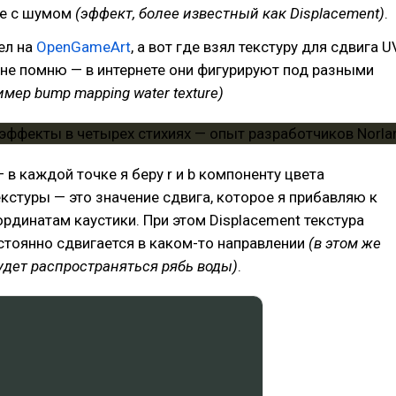
ре с шумом
(эффект, более известный как Displacement)
.
ел на
OpenGameArt
, а вот где взял текстуру для сдвига U
не помню — в интернете они фигурируют под разными
мер bump mapping water texture)
 в каждой точке я беру r и b компоненту цвета
екстуры — это значение сдвига, которое я прибавляю к
рдинатам каустики. При этом Displacement текстура
стоянно сдвигается в каком-то направлении
(в этом же
дет распространяться рябь воды)
.