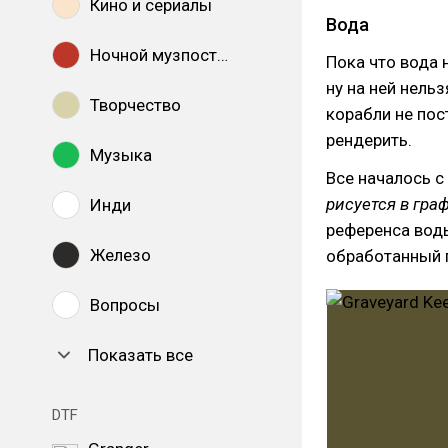
Кино и сериалы
Вода
Ночной музпостинг
Пока что вода 
ну на ней нельз
Творчество
корабли не пост
рендерить.
Музыка
Все началось 
рисуется в гра
Инди
референса воды
Железо
обработанный 
Вопросы
Показать все
DTF