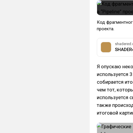
Код фрагментного
проекта.
shadered.
SHADERe
Я опускаю неко
используется 3
собирается ито
чем тот, котор
используется с
также происход
итоговой карти