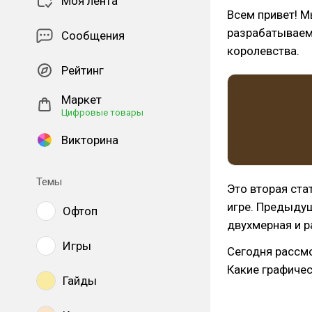
Моя лента
Всем привет! 
разрабатываем
Сообщения
королевства.
Рейтинг
Маркет
Цифровые товары
Викторина
Темы
Это вторая ста
игре. Предыду
Офтоп
двухмерная и р
Игры
Сегодня рассмо
Какие графичес
Гайды