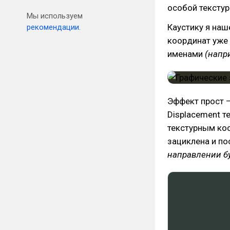
особой тексту
Мы используем
Каустику я наш
рекомендации.
координат уже 
именами
(напри
Эффект прост —
Displacement т
текстурным коо
зациклена и по
направлении бу