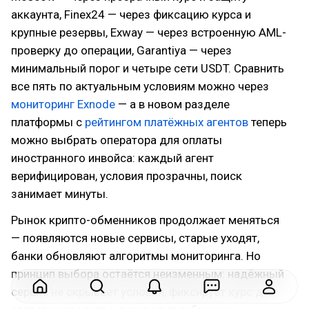
аккаунта, Finex24 — через фиксацию курса и
крупные резервы, Exway — через встроенную AML-
проверку до операции, Garantiya — через
минимальный порог и четыре сети USDT. Сравнить
все пять по актуальным условиям можно через
мониторинг Exnode
— а в новом разделе
платформы с
рейтингом платёжных агентов
теперь
можно выбрать оператора для оплаты
иностранного инвойса: каждый агент
верифицирован, условия прозрачны, поиск
занимает минуты.
Рынок крипто-обменников продолжает меняться
— появляются новые сервисы, старые уходят,
банки обновляют алгоритмы мониторинга. Но
принцип выбора остаётся неизменным: надёжный
сервис не скрывает условия, фиксирует курс до