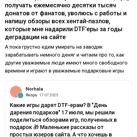
рассказы от простых юзеров сайта. А что хочешь в
получать ежемесячно десятки тысяч
подарок ты?
донатов от фанатов, уволюсь с работы и
напишу обзоры всех хентай-пазлов,
которые мне надарили DTF'еры за годы
деградации на сайте
А пока грустно едем умирать на заводик
зарабатывать немного деняг и читаем про то, как
другие уважаемые люди имеют много свободного
времени и играют в уважаемые подарковые игры
Norhala
Якорь
17.07.2025
Какие игры дарят DTF-ерам? В "День
дарения подарков" 17 июля, мы решили
поделиться обзорами игр, полученных в
подарок 🎁 Маленькие рассказы от
простых юзеров сайта. А что хочешь в