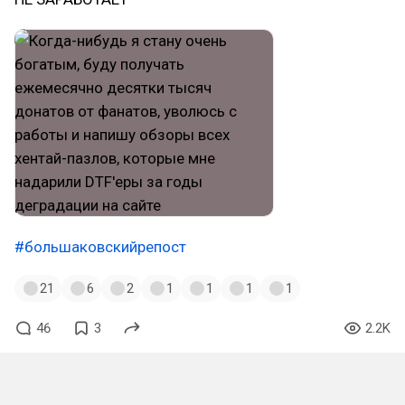
#большаковскийрепост
21
6
2
1
1
1
1
46
3
2.2K