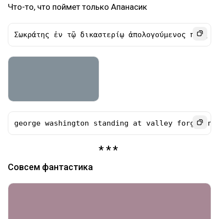
Что-то, что поймет только Апанасик
Σωκράτης ἐν τῷ δικαστερίῳ ἀπολογούμενος πρὸς Ἀ
george washington standing at valley forge in 
Совсем фантастика