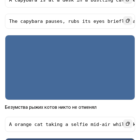
A capybara is at a desk in a bustling call cen
The capybara pauses, rubs its eyes briefly, an
Безумства рыжих котов никто не отменял
A orange cat taking a selfie mid-air while sky