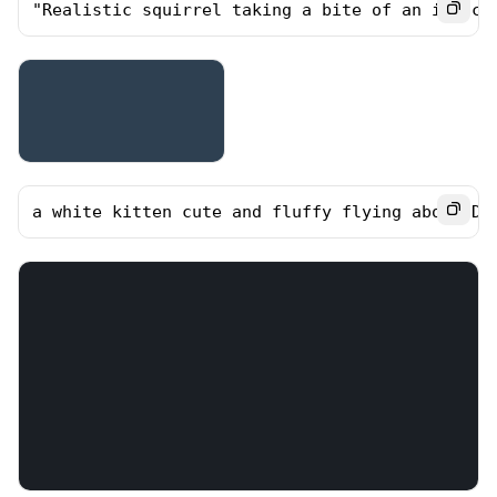
"Realistic squirrel taking a bite of an ice cr
a white kitten cute and fluffy flying above Du