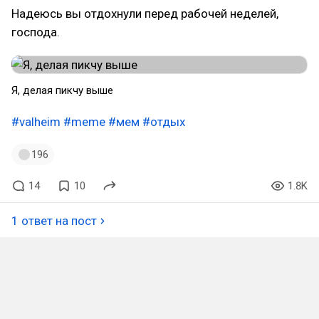
Надеюсь вы отдохнули перед рабочей неделей,
господа.
Я, делая пикчу выше
#valheim
#meme
#мем
#отдых
196
14
10
1.8K
1 ответ на пост