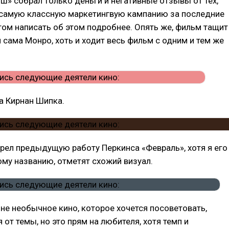
ш» собрал только деньги и негативные отзывы от тех,
а самую классную маркетингвую кампанию за последние
том написать об этом подробнее. Опять же, фильм тащит
 сама Монро, хоть и ходит весь фильм с одним и тем же
а Кирнан Шипка.
трел предыдущую работу Перкинса «Февраль», хотя я его
му названию, отметят схожий визуал.
не необычное кино, которое хочется посоветовать,
 от темы, но это прям на любителя, хотя темп и