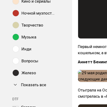
Кино и сериалы
Ночной музпостинг
Творчество
Музыка
Первый немного
Инди
кошельком, а в
Вопросы
Аннетт Бенинг
Железо
Показать все
Отыграла на Ос
смотрелась в 
DTF