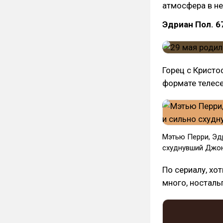
атмосфера в не
Эдриан Пол. 6
Горец с Кристо
формате телесе
Мэтью Перри, Эдр
схуднувший Джон
По сериалу, хот
много, носталь