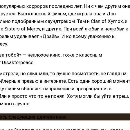
опулярных хорроров последних лет. Ни с чем другим она
ируется. Был классный фильм, где играла она и Дэн
ально подобранным саундтреком. Там и Clan of Xymox, и
The Sisters of Mercy, и другие. При всей любви и нелюбви к
 фильм уделывает «Драйв». И ко всему уважению к
есу.
за тобой» — неплохое кино, тоже с классным
 Disasterpeace.
смотрели, но слышали, то лучше посмотреть, не глядя на
ойлерные превью в интернете. Есть один хороший момент
цу фильм сбавляет напряжение и превращается в
ли я просто что-то не понял. Хотя могли бы уйти в треш,
емного лучше.