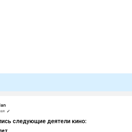
lan
мая
лись следующие деятели кино:
лет