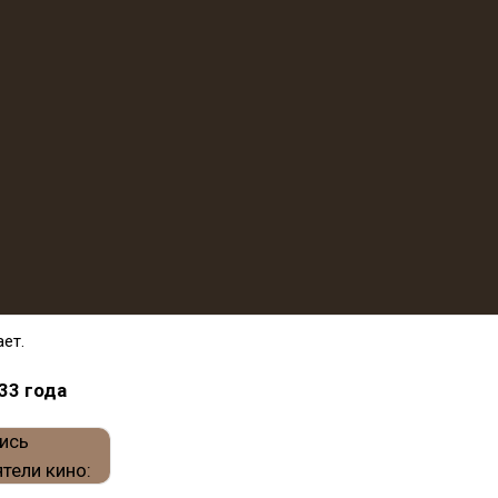
ает.
33 года