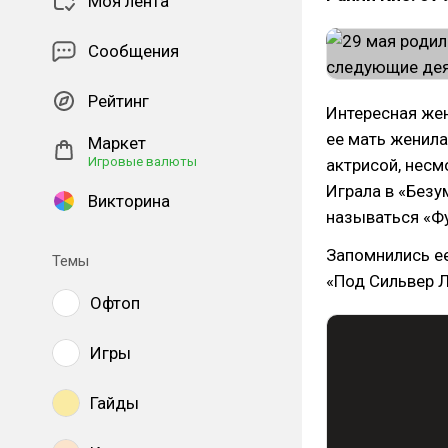
Моя лента
Сообщения
Рейтинг
Интересная жен
ее мать женила
Маркет
Игровые валюты
актрисой, несм
Играла в «Без
Викторина
называться «Ф
Запомнились е
Темы
«Под Сильвер Л
Офтоп
Игры
Гайды