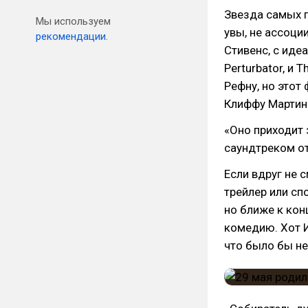
Звезда самых п
Мы используем
увы, не ассоци
рекомендации.
Стивенс, с иде
Perturbator, и 
Рефну, но этот
Клиффу Мартин
«Оно приходит 
саундтреком от
Если вдруг не 
трейлер или сп
но ближе к кон
комедию. Хот И
что было бы н