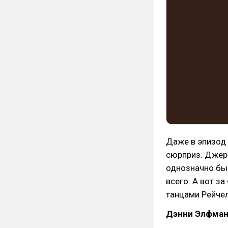
Даже в эпизод
сюрприз. Джерик
однозначно бы 
всего. А вот з
танцами Рейчел
Дэнни Элфман.