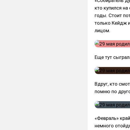
«Собиратель ду
кто купился н
годы. Стоит по
только Кейдж и
лицом.
Еще тут сыграл
Вдруг, кто смо
помню по друго
«Февраль» край
немного отойдя