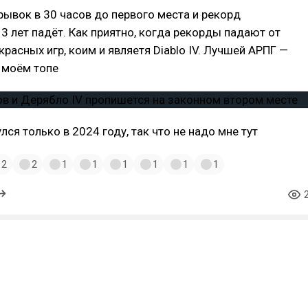
рывок в 30 часов до первого места и рекорд
 лет падёт. Как приятно, когда рекорды падают от
красных игр, коим и являетя Diablo IV. Лучшей АРПГ —
 моём топе
лся только в 2024 году, так что не надо мне тут
2
2
1
1
1
1
1
1