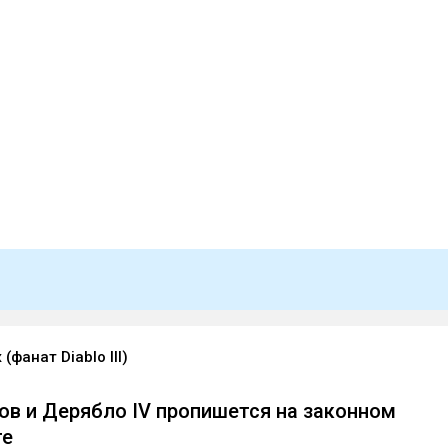
(фанат Diablo III)
сов и Дерябло IV пропишется на законном
те