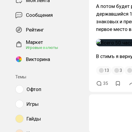
Моя лента
А потом будет 
державшийся 13
Сообщения
знаковых и пре
первое место в
Рейтинг
Маркет
Игровые валюты
В стимъ я верну
Викторина
13
3
Темы
35
Офтоп
Игры
Гайды