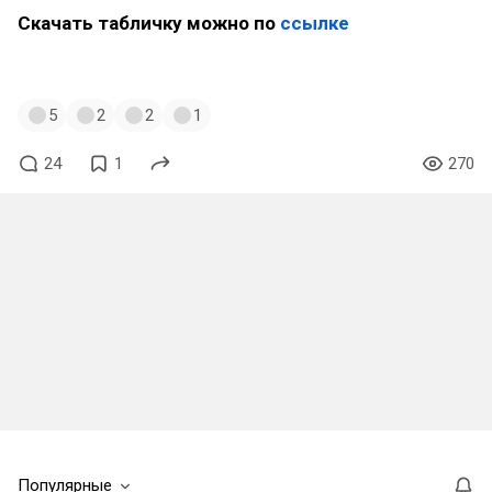
Скачать табличку можно по
ссылке
#статистика
#опрос
#итоги
5
2
2
1
24
1
270
Популярные