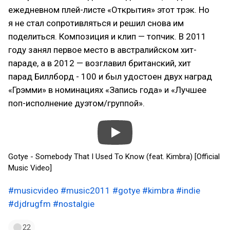
ежедневном плей-листе «Открытия» этот трэк. Но
я не стал сопротивляться и решил снова им
поделиться. Композиция и клип — топчик. В 2011
году занял первое место в австралийском хит-
параде, а в 2012 — возглавил британский, хит
парад Биллборд - 100 и был удостоен двух наград
«Грэмми» в номинациях «Запись года» и «Лучшее
поп-исполнение дуэтом/группой».
Gotye - Somebody That I Used To Know (feat. Kimbra) [Official
Music Video]
#musicvideo
#music2011
#gotye
#kimbra
#indie
#djdrugfm
#nostalgie
22