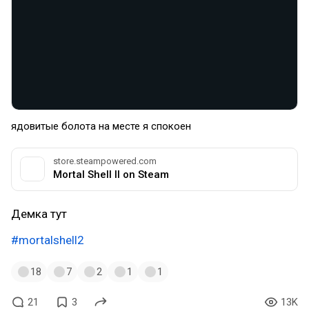
ядовитые болота на месте я спокоен
store.steampowered.com
Mortal Shell II on Steam
Демка тут
#mortalshell2
18
7
2
1
1
21
3
13K