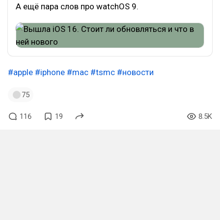
А ещё пара слов про watchOS 9.
#apple
#iphone
#mac
#tsmc
#новости
75
116
19
8.5K