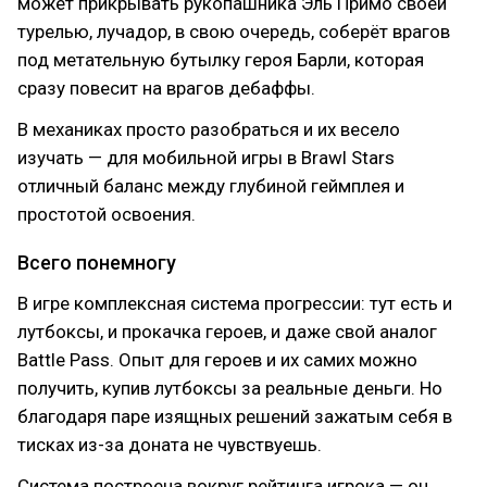
может прикрывать рукопашника Эль Примо своей
турелью, лучадор, в свою очередь, соберёт врагов
под метательную бутылку героя Барли, которая
сразу повесит на врагов дебаффы.
В механиках просто разобраться и их весело
изучать — для мобильной игры в Brawl Stars
отличный баланс между глубиной геймплея и
простотой освоения.
Всего понемногу
В игре комплексная система прогреcсии: тут есть и
лутбоксы, и прокачка героев, и даже свой аналог
Battle Pass. Опыт для героев и их самих можно
получить, купив лутбоксы за реальные деньги. Но
благодаря паре изящных решений зажатым себя в
тисках из-за доната не чувствуешь.
Система построена вокруг рейтинга игрока — он