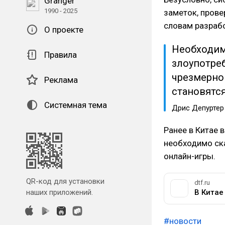
Granger
1990 - 2025
заметок, прове
словам разрабо
О проекте
Необходим
Правила
злоупотре
чрезмерно
Реклама
становятся
Системная тема
Дрис Депуртер
Ранее в Китае 
необходимо ска
онлайн-игры.
QR-код для установки
dtf.ru
наших приложений.
#новости