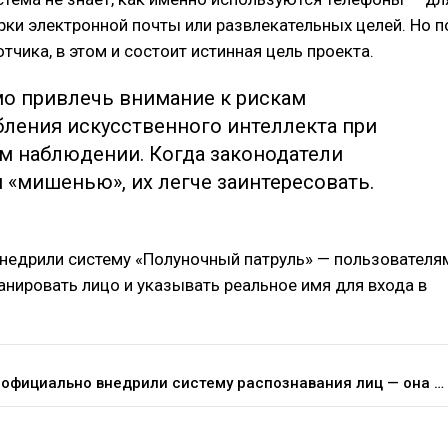
рки электронной почты или развлекательных целей. Но п
тчика, в этом и состоит истинная цель проекта.
о привлечь внимание к рискам
бления искусственного интеллекта при
м наблюдении. Когда законодатели
 «мишенью», их легче заинтересовать.
внедрили систему «Полуночный патруль» — пользователя
нировать лицо и указывать реальное имя для входа в
В Китае официально внедрили систему распознавания лиц — она поможет отслеживать несовершеннолетних, играющих по ночам — Подсайт Жизнь – для тем по касательной на DTF