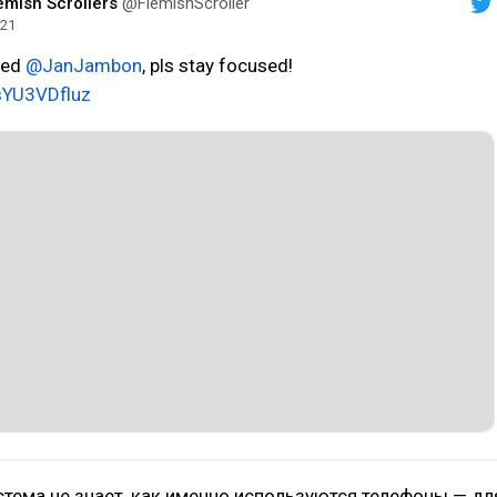
emish Scrollers
@FlemishScroller
021
ted
@JanJambon
, pls stay focused!
/sYU3VDfluz
стема не знает, как именно используются телефоны — дл