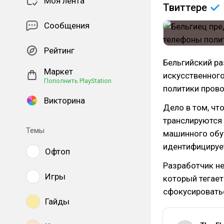
Моя лента
Твиттере
Сообщения
Рейтинг
Бельгийский р
Маркет
искусственного
Пополнить PlayStation
политики прово
Викторина
Дело в том, чт
транслируются 
Темы
машинного обу
идентифицируе
Офтоп
Разработчик не
Игры
который тегает
сфокусировать
Гайды