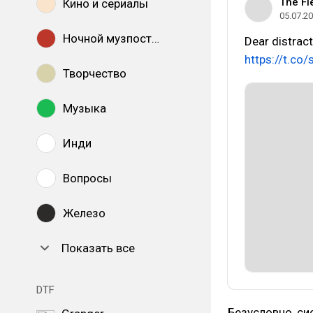
The Fl
Кино и сериалы
05.07.2
Ночной музпостинг
Dear distrac
https://t.co
Творчество
Музыка
Инди
Вопросы
Железо
Показать все
DTF
Безусловно, си