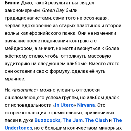
Билли Джо
, такой результат выглядел
закономерным.
Green Day
были
традиционалистами, сами того не осознавая,
черпая вдохновение из старых пластинок и второй
волны калифорнийского панка. Они не изменили
звучание после подписания контракта с
мейджором, а значит, не могли вернуться к более
жёсткому стилю, чтобы оттолкнуть массовую
аудиторию на следующем альбоме. Вместо этого
они оставили свою формулу, сделав её чуть
мрачнее.
На
«Insomniac»
можно уловить отголоски
ошеломляющего успеха группы, но альбом далёк
от исповедальности «
In Utero
»
Nirvana
. Это
скорее коллекция стремительных, прилипчивых
песен в духе
Buzzcocks
,
The Jam
,
The Clash
и
The
Undertones
, но с большим количеством минорных