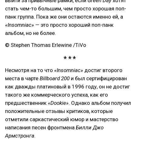
выйти за привычные рамки, если
Green Day
хотят
стать чем-то большим, чем просто хорошая поп-
панк группа. Пока же они остаются именно ей, а
«Insomniac»
— это просто хороший поп-панк
альбом, но не более.
© Stephen Thomas Erlewine /TiVo
Несмотря на то что
«Insomniac»
достиг второго
места в чарте
Billboard 200
и был сертифицирован
как дважды платиновый в 1996 году, он не достиг
такого же коммерческого успеха, как его
предшественник
«Dookie»
. Однако альбом получил
положительные отзывы критиков, которые
отметили саркастический юмор и мастерство
написания песен фронтмена
Билли Джо
Армстронга
.