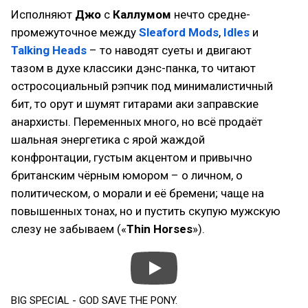
Исполняют
Джо
с
Каллумом
нечто средне-
промежуточное между
Sleaford Mods
,
Idles
и
Talking Heads
– то наводят суеты и двигают
тазом в духе классики дэнс-панка, то читают
остросоциальный рэпчик под минималистичный
бит, то орут и шумят гитарами аки заправские
анархисты. Переменных много, но всё продаёт
шальная энергетика с ярой жаждой
конфронтации, густым акцентом и привычно
британским чёрным юмором – о личном, о
политическом, о морали и её бремени; чаще на
повышенных тонах, но и пустить скупую мужскую
слезу не забываем («
Thin Horses
»).
BIG SPECIAL - GOD SAVE THE PONY.