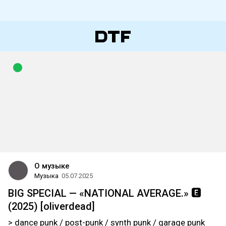
О музыке
Музыка
05.07.2025
BIG SPECIAL — «NATIONAL AVERAGE.» 🅴
(2025) [oliverdead]
> dance punk / post-punk / synth punk / garage punk