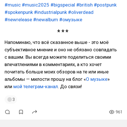
#music
#music2025
#bigspecial
#british
#postpunk
#spokenpunk
#industrialpunk
#oliverdead
#newrelease
#newalbum
#омузыке
Напоминаю, что всё сказанное выше - это моё
субъективное мнение и оно не обязано совпадать
с вашим. Вы всегда можете поделиться своими
впечатлениями в комментариях, а кто хочет
почитать больше моих обзоров на те или иные
альбомы — милости прошу на блог «
О музыке
»
или
мой телеграм-канал
. До связи!
3
961