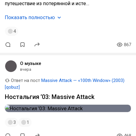
путешествие из потерянной и исте…
Показать полностью
4
867
О музыке
вчера
Ответ на пост
Massive Attack — «100th Window» (2003)
[qobuz]
Ностальгия ’03: Massive Attack
3
1
468