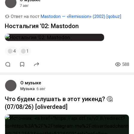
7 авг
Ответ на пост
Mastodon — «Remission» (2002) [qobuz]
Ностальгия ’02: Mastodon
4
1
588
О музыке
Музыка
6 авг
Что будем слушать в этот уикенд? 🤔
(07/08/26) [oliverdead]