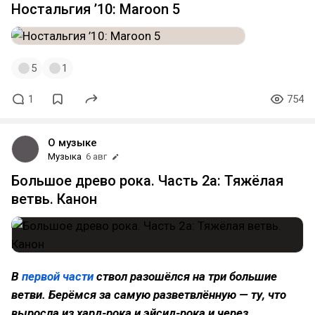
Ностальгия ’10: Maroon 5
5
1
1
754
О музыке
Музыка
6 авг
Большое древо рока. Часть 2а: Тяжёлая
ветвь. Канон
В
первой части
ствол разошёлся на три большие
ветви. Берёмся за самую разветвлённую — ту, что
выросла из хард-рока и эйсид-рока и через