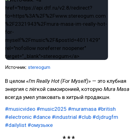
Источник:
stereogum
В целом
«I’m Really Hot (For Myself)»
— это клубная
энергия с лёгкой самоиронией, которую
Mura Masa
всегда умел упаковать в хитрый продакшн.
#musicvideo
#music2025
#muramasa
#british
#electronic
#dance
#industrial
#club
#djdrugfm
#dailylist
#омузыке