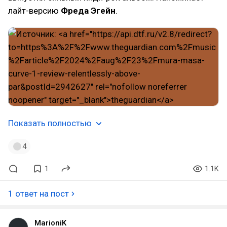
лайт-версию
Фреда Эгейн
.
Показать полностью
4
1
1.1K
1 ответ на пост
MarioniK