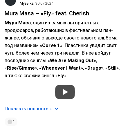
Музыка
30.07.2024
Mura Masa – «Fly» feat. Cherish
Мура Маса
, один из самых авторитетных
продюсеров, работающих в фестивальном пан-
жанре, объявил о выходе своего нового альбома
под названием «
Curve 1
». Пластинка увидит свет
чуть более чем через три недели. В неё войдут
последние синглы «
We Are Making Out
»,
«
Rise/Gimme
», «
Whenever I Want
», «
Drugs
», «
Still
»,
а также свежий сингл «
Fly
».
Показать полностью
1