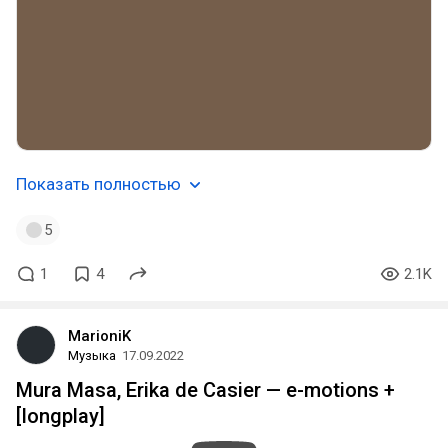
Показать полностью
5
1
4
2.1K
MarioniK
Музыка
17.09.2022
Mura Masa, Erika de Casier — e-motions +
[longplay]