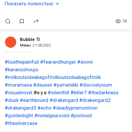
Показать полностью
1K
Bubble TI
Мемы
21.08.2022
#lisathepainfull
#fearandhunger
#aooni
#karanoshoujo
#milkoutsideabagofmilkoutsideabagofmilk
#muramasa
#deusex
#yumenikki
#discoelysium
#visualnovel
#e.y.e
#silenthill
#killer7
#thedarkness
#dusk
#earthbound
#drakengard
#drakengard2
#drakengard3
#echo
#deadlypremonition
#goldenlight
#metalgearsolid
#postvoid
#thesilvercase