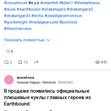
#visualnovel
#e.y.e
#silenthill
#killer7
#thedarkness
#dusk
#earthbound
#drakengard
#drakengard2
#drakengard3
#echo
#deadlypremonition
#goldenlight
#metalgearsolid
#postvoid
#thesilvercase
Показать полностью
8
2
12
842
вокабона
Нижний Хайрул / Nintendo
18.04.2022
В продаже появились официальные
плюшевые куклы главных героев из
Earthbound