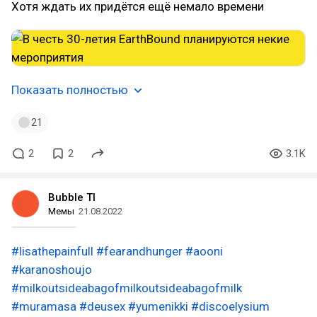
Хотя ждать их придётся ещё немало времени
Показать полностью
21
2
2
3.1K
Bubble TI
Мемы
21.08.2022
#lisathepainfull
#fearandhunger
#aooni
#karanoshoujo
#milkoutsideabagofmilkoutsideabagofmilk
#muramasa
#deusex
#yumenikki
#discoelysium