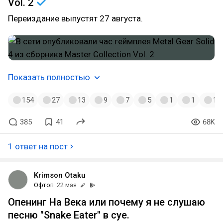
Vol.
2
Переиздание выпустят 27 августа.
Показать полностью
154
27
13
9
7
5
1
1
1
385
41
68K
1 ответ на пост
Krimson Otaku
Офтоп
22 мая
Опенинг На Века или почему я не слушаю
песню "Snake Eater" в суе.