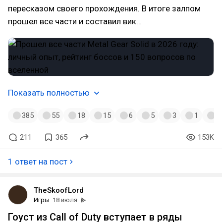
пересказом своего прохождения. В итоге залпом
прошел все части и составил вик…
Показать полностью
385
55
18
15
6
5
3
1
1
211
365
153K
1 ответ на пост
TheSkoofLord
Игры
18 июля
Гоуст из Call of Duty вступает в ряды