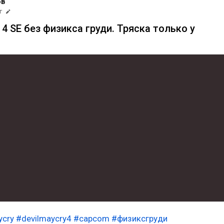
ов
г
y 4 SE без физикса груди. Тряска только у
ycry
#devilmaycry4
#capcom
#физиксгруди