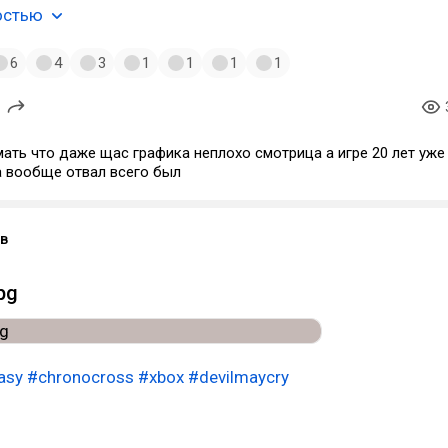
остью
6
4
3
1
1
1
1
ать что даже щас графика неплохо смотрица а игре 20 лет уже
а вообще отвал всего был
в
pg
asy
#chronocross
#xbox
#devilmaycry