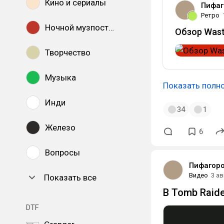
Кино и сериалы
Пифаг
Ретро
Ночной музпостинг
Обзор Waste
Творчество
Музыка
Показать полн
Инди
34
1
Железо
6
Вопросы
Пифагор
Видео
3 ав
Показать все
В Tomb Raide
DTF