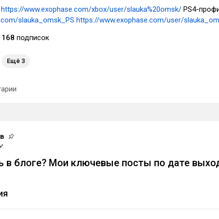
-
https://www.exophase.com/xbox/user/slauka%20omsk/
PS4-проф
les.com/slauka_omsk_PS
https://www.exophase.com/user/slauka_om
168
подписок
Ещё 3
арии
в
ь в блоге? Мои ключевые посты по дате выхо
ия