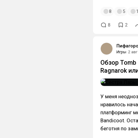
8
5
8
2
Пифагор
Игры
2 авг
Обзор Tomb R
Ragnarok ил
У меня неодноз
нравилось нача
платформинг мн
Bandicoot. Оста
беготня по зам