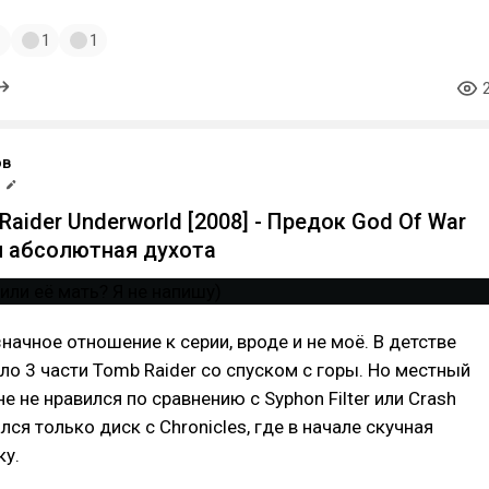
1
1
1
ов
aider Underworld [2008] - Предок God Of War
и абсолютная духота
начное отношение к серии, вроде и не моё. В детстве
ло 3 части Tomb Raider со спуском с горы. Но местный
е не нравился по сравнению с Syphon Filter или Crash
лся только диск с Chronicles, где в начале скучная
ку.