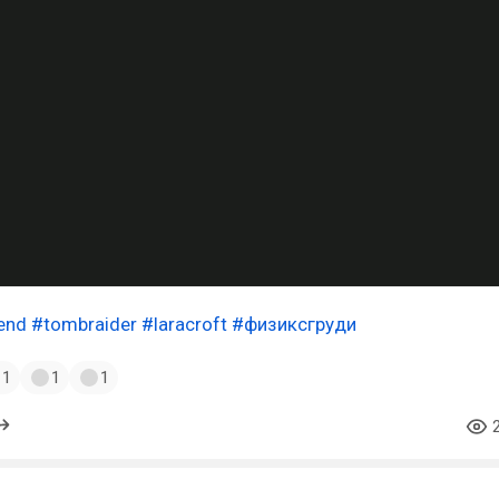
end
#tombraider
#laracroft
#физиксгруди
1
1
1