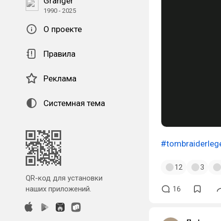
Granger
1990 - 2025
О проекте
Правила
Реклама
Системная тема
#tombraiderleg
12
3
QR-код для установки
наших приложений.
16