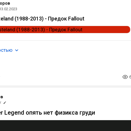
оров
13.02.2023
land (1988-2013) - Предок Fallout
остью
ов
г
r Legend опять нет физикса груди