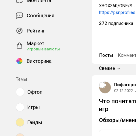
Моя лента
XBOX360/ONE/S 
https://psnprofi
Сообщения
272
подписчика
Рейтинг
Маркет
Игровые валюты
Посты
Коммент
Викторина
Свежее
Темы
Пифагоро
02.12.2022
Офтоп
Что почитат
Игры
игр
Обзоры/мнен
Гайды