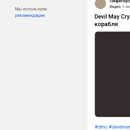
Пифагор
Видео
3 ав
Мы используем
рекомендации.
Devil May Cr
корабля
#dmc
#devilma