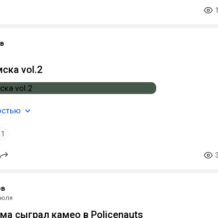
в
ска vol.2
остью
1
ов
июля
ма сыграл камео в Policenauts