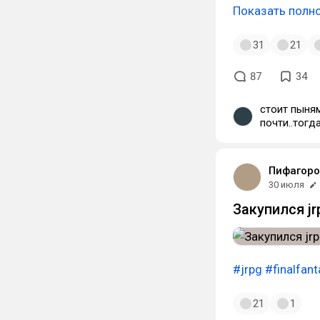
Показать полн
31
21
87
34
стоит пыням
почти..тогд
Пифагоро
30 июля
Закупился jr
#jrpg
#finalfant
21
1