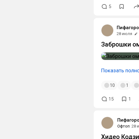
5
Пифагоро
28 июля
Заброшки ом
Показать полн
10
1
15
1
Пифагор
Офтоп
28 
Хидео Кодзи