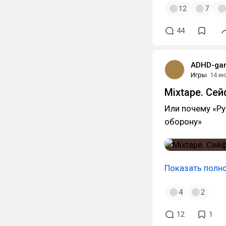
12
7
44
ADHD-ga
Игры
14 и
Mixtape. Сей
Или почему «Ру
оборону»
Показать полн
4
2
12
1