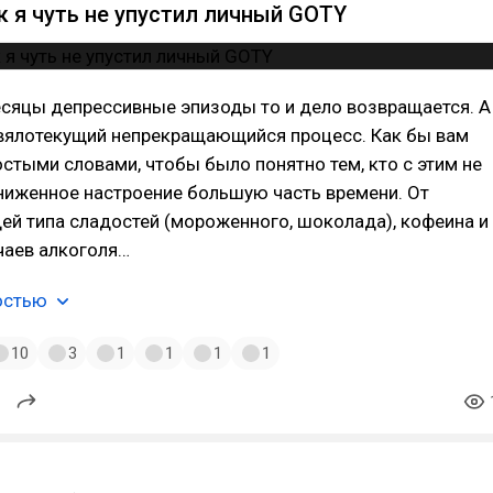
к я чуть не упустил личный GOTY
есяцы депрессивные эпизоды то и дело возвращается. А
 вялотекущий непрекращающийся процесс. Как бы вам
остыми словами, чтобы было понятно тем, кто с этим не
ниженное настроение большую часть времени. От
й типа сладостей (мороженного, шоколада), кофеина и
чаев алкоголя…
остью
10
3
1
1
1
1