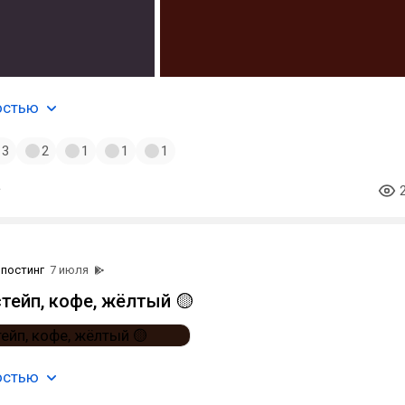
остью
3
2
1
1
1
постинг
7 июля
стейп, кофе, жёлтый 🟡
остью