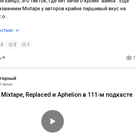
е кинцо, это тикток, где нет ничего кроме "вайба". Ещё
азванием Mixtape у авторов крайне паршивый вкус на
к о…
остью
3
2
1
агорный
1 июня
Mixtape, Replaced и Aphelion в 111-м подкасте