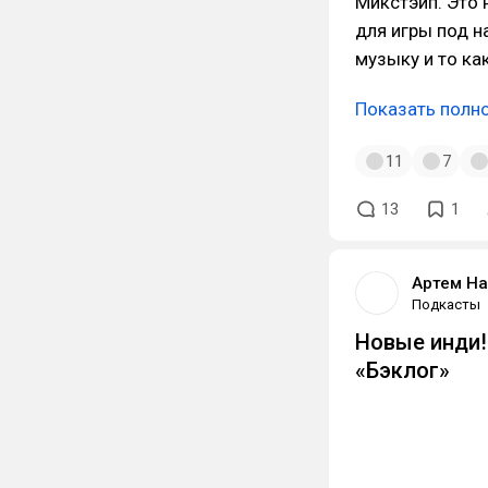
Микстэйп. Это н
для игры под н
музыку и то ка
Показать полн
11
7
13
1
Артем Н
Подкасты
Новые инди! 
«Бэклог»