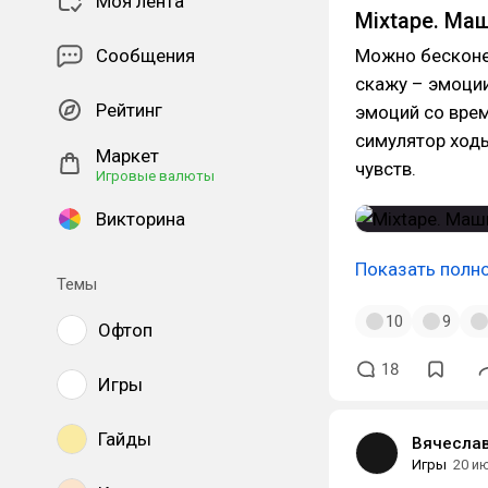
Моя лента
Mixtape. Ма
Сообщения
Можно бесконеч
скажу – эмоции
Рейтинг
эмоций со врем
симулятор ходь
Маркет
чувств.
Игровые валюты
Викторина
Показать полн
Темы
10
9
Офтоп
18
Игры
Гайды
Вячесла
Игры
20 и