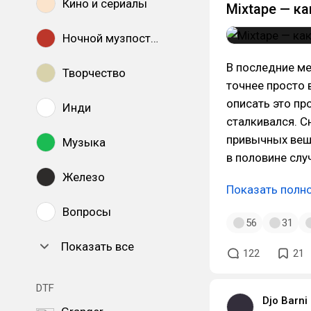
Кино и сериалы
Mixtape — ка
Ночной музпостинг
В последние м
Творчество
точнее просто
описать это пр
Инди
сталкивался. С
привычных веще
Музыка
в половине слу
Железо
Показать полн
Вопросы
56
31
Показать все
122
21
DTF
Djo Barni