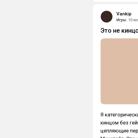
Vankip
Игры
10 и
Это не кинцо
Я категорическ
кинцом без гей
цепляющие перс