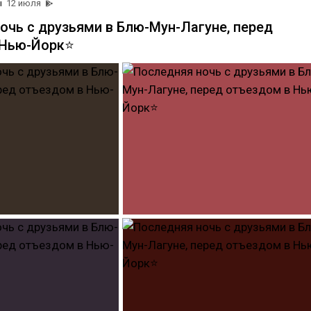
ы
12 июля
очь с друзьями в Блю-Мун-Лагуне, перед
 Нью-Йорк⭐