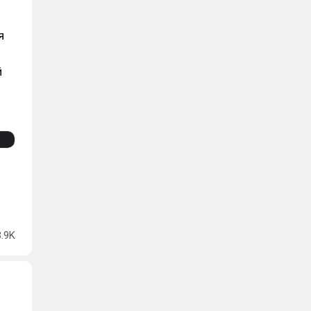
я
й
3.9K