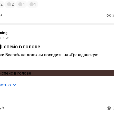
2
2
1
1
ming
юня
ф спейс в голове
ки Вверх!» не должны походить на «Гражданскую
остью