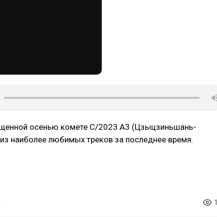
ущенной осенью комете C/2023 A3 (Цзыцзиньшань-
 из наиболее любимых треков за последнее время.
creenshots
#spaceengine
#lythandas