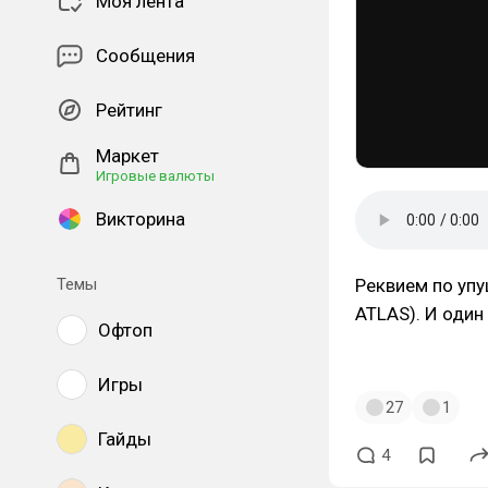
Моя лента
Сообщения
Рейтинг
Маркет
Игровые валюты
Викторина
Реквием по уп
Темы
ATLAS). И один
Офтоп
#colourhaze
#s
Игры
27
1
Гайды
4