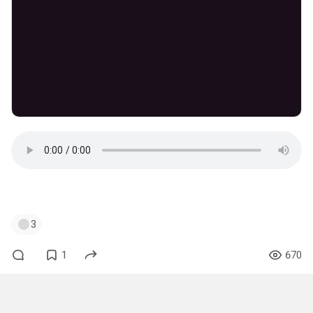
#ebm
#electronicbodymusic
3
1
670