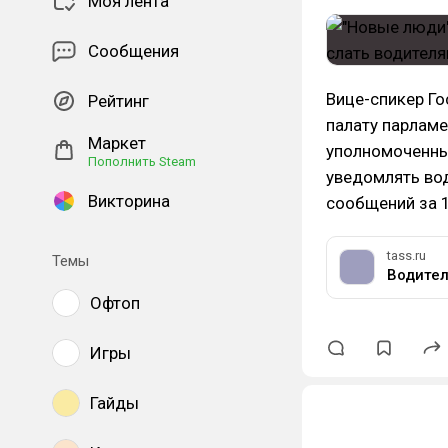
Моя лента
Сообщения
Вице-спикер Го
Рейтинг
палату парламе
Маркет
уполномоченны
Пополнить Steam
уведомлять во
Викторина
сообщений за 1
tass.ru
Темы
Водител
Офтоп
Игры
Гайды