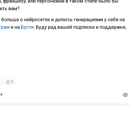
в, франшизу, или персонажей в таком стиле было бы
еть вам?
больше о нейросетях и делюсь генерациями у себя на
грам
и на
Бусти
. Буду рад вашей подписке и поддержке,
р
#Арнольд
#Маппеты
#90е
#Ностальгия
льмы
#Детство
#РетроКино
#СтарыеФильмы
рСмешно
#Мемы
#Кино90х
#МаппетВерсия
#Видеосалон
тАрнольд
#КультовыеПерсонажи
1
1