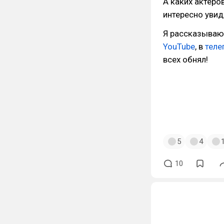
А каких актеро
интересно увид
Я рассказываю 
YouTube
, в
теле
всех обнял!
#Шварценегге
#КультовыеФи
#Шварценегге
#Ретро
#Маппе
5
4
10