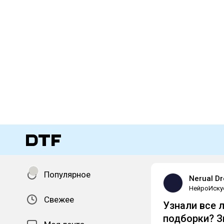
Популярное
Nerual D
НейроИску
Свежее
Узнали все 
подборки? Зн