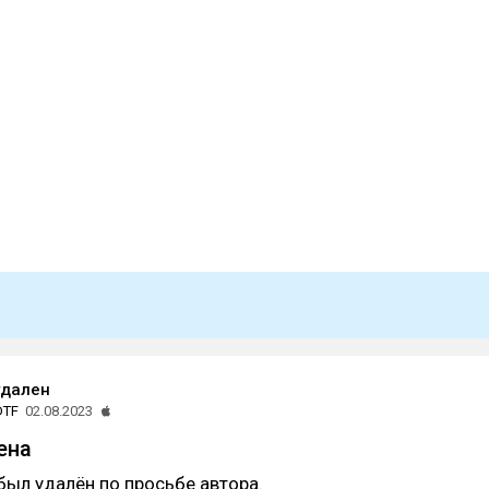
удален
DTF
02.08.2023
ена
был удалён по просьбе автора.