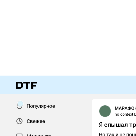
Популярное
МАРАФОН
no context 
Свежее
Я слышал тр
Но так и не пон